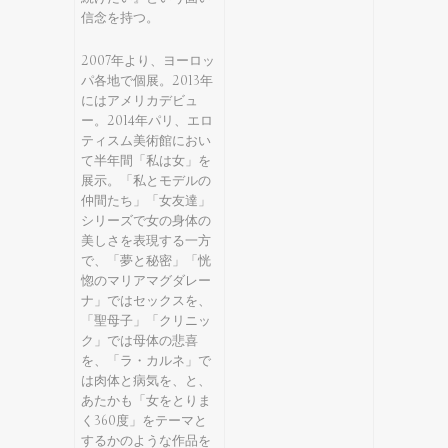
信念を持つ。
2007年より、ヨーロッ
パ各地で個展。2013年
にはアメリカデビュ
ー。2014年パリ、エロ
ティスム美術館におい
て半年間「私は女」を
展示。「私とモデルの
仲間たち」「女友達」
シリーズで女の身体の
美しさを表現する一方
で、「夢と秘密」「恍
惚のマリアマグダレー
ナ」ではセックスを、
「聖母子」「クリニッ
ク」では母体の悲喜
を、「ラ・カルネ」で
は肉体と病気を、と、
あたかも「女をとりま
く360度」をテーマと
するかのような作品を