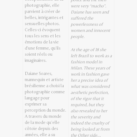
photographie, elle
were very “macho”.
parvient à créer de
Daiane has seen and
belles, intrigantes et
suffered the
sensuelles photos.
powerlessness of
Celles-ci évoquent
women and innocent
tous les sens et les
people.
émotions de la vie
d’une femme, qu’ils
At the age of 18 she
soient réels ou
left Brazil to work as a
imaginaires.
fashion model in
Milan. These years of
Daiane Soares,
work in fashion gave
mannequin et artiste
her a precise idea of
brésilienne a choisi la
what was considered
photographie comme
aesthetic perfection,
langage pour
of the rigor that it
exprimer sa
required, but they
perception du monde.
also revealed to her
A travers du monde
the severity and
de la mode qu’elle
indeed the cruelty of
côtoie depuis des
being looked at from
années, elle a su
the Other side…