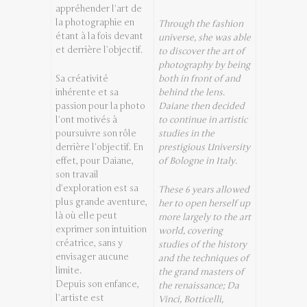
appréhender l’art de
la photographie en
Through the fashion
étant à la fois devant
universe, she was able
et derrière l’objectif.
to discover the art of
photography by being
both in front of and
Sa créativité
behind the lens.
inhérente et sa
Daiane then decided
passion pour la photo
to continue in artistic
l’ont motivés à
studies in the
poursuivre son rôle
prestigious University
derrière l’objectif. En
of Bologne in Italy.
effet, pour Daiane,
son travail
d’exploration est sa
These 6 years allowed
plus grande aventure,
her to open herself up
là où elle peut
more largely to the art
exprimer son intuition
world, covering
créatrice, sans y
studies of the history
envisager aucune
and the techniques of
limite.
the grand masters of
Depuis son enfance,
the renaissance; Da
l’artiste est
Vinci, Botticelli,