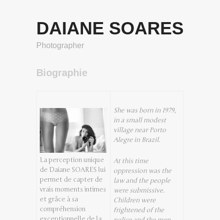
DAIANE SOARES
Photographer
Biographie
She was born in 1979,
in a small modest
village near Porto
Alegre in Brazil.
La perception unique
At this time
de Daiane SOARES lui
oppression was the
permet de capter de
law and the people
vrais moments intimes
were submissive.
et grâce à sa
Children were
compréhension
frightened of the
exceptionnelle de la
police and the men