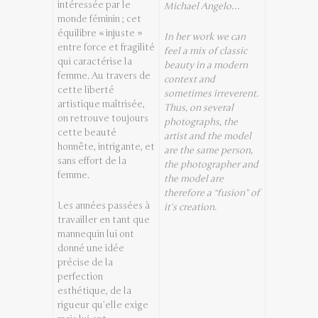
intéressée par le
Michael Angelo…
monde féminin ; cet
équilibre « injuste »
In her work we can
entre force et fragilité
feel a mix of classic
qui caractérise la
beauty in a modern
femme. Au travers de
context and
cette liberté
sometimes irreverent.
artistique maîtrisée,
Thus, on several
on retrouve toujours
photographs, the
cette beauté
artist and the model
honnête, intrigante, et
are the same person,
sans effort de la
the photographer and
femme.
the model are
therefore a “fusion” of
Les années passées à
it’s creation.
travailler en tant que
mannequin lui ont
donné une idée
précise de la
perfection
esthétique, de la
rigueur qu’elle exige