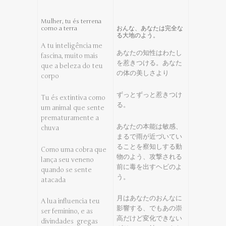
Mulher, tu és terrena
como a terra
おんな、あなたは完全な
る大地のよう。
A tu inteligência me
あなたの知性はわたし
fascina, muito mais
を惹きつける。あなた
que a beleza do teu
の体の美しさより
corpo
ずっとずっと惹きつけ
Tu és extintiva como
る。
um animal que sente
prematuramente a
あなたの本能は敏感、
chuva
まるで雨が近づいてい
ることを察知しする動
Como uma cobra que
物のよう、攻撃される
lança seu veneno
前に毒を出すヘビのよ
quando se sente
う。
atacada
月はあなたのおんなに
A lua influencia teu
影響する、でもあの崇
ser feminino, e as
高だけど変化できない
divindades gregas