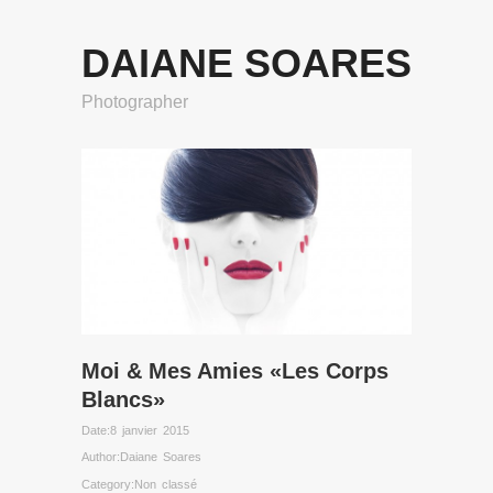
DAIANE SOARES
Photographer
Moi & Mes Amies «Les Corps
Blancs»
Date:
8 janvier 2015
Author:
Daiane Soares
Category:
Non classé