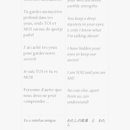
your well anchored
earthly strengths.
Tu gardes un mystère
profond dans tes
You keep a deep
yeux, seuls TOI et
mystery in your eyes,
MOI savons de quoi je
I, only I know what
parle!
I’m talking about!
J’ ai caché tes yeux
I have hidden your
pour garder notre
eyes to keep our
secret!
secret!
Je suis TOI et tu es
I am YOU and you are
MOI!
ME!
Personne d’autre que
No one else, apart
nous deux ne peut
from us, can
comprendre…
understand!
Eu e minhas amigas
わたしの友達 と わた
し