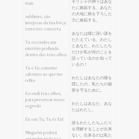
ギリシャの神々はあな
mais
たに嫉妬する、あなた
の大地に根を下ろした
sublimes, são
力に嫉妬する。
invejosas da tua força
terrestre concreta
あなたは瞳に深い謎を
たたえている、わたし
Tu escondes um
とあなた、わたしたち
mistério profundo
だけが私が何のことを
dentro dos teus olhos
語っているのか知って
いるの！
Tu e Eu somente
sabemos ao que me
わたしはあなたの瞳を
refiro
隠したの、私たちの秘
密を守るために。
Escondi teus olhos,
para preservar nosso
わたしはあなた、あな
segredo
たはわたし。
Eu sou Tu, Tu és Eu!
誰もわたしたちふたり
を理解することが出来
Ninguém poderá
ない。出来るのは私た
entender tudo isso…