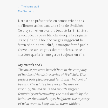
← The home stuff
The Secret →
L’artiste se présente ici en compagnie de ses
meilleures amies dans une série de 19 clichés.
Ce projet met en avant la beauté, la féminité et
la volupté. La peau blanche évoque la virginité,
les ongles et la bouche rouges suggèrent la
féminité et la sensualité, le masque formé par la
chevelure sur les yeux des modèles suscite le
mystère que la femme garde toujours en elle.
My friends and I
The artist presents herself here in the company
of her best friends in a series of 19 clichés. This
project puts pleasure and femininity in front of
beauty. The white skin evokes the idea of
virginity, the red nails and mouth suggest
femininity andsensuality, the mask made by the
hair over the models’ eyes heightens the mystery
of what women keep within them, hidden.