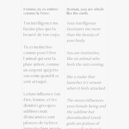
Femme, tu es entière
Woman, you are whole
comme la Terre.
like the earth.
Ton intelligence me
Your intelligence
fascine plus que la
fascinates me more
beauté de ton corps.
than the beauty of
your body.
Tu es instinctive
comme peut l’être
You are instinctive,
l’animal qui sent la
like an animal who
pluie arriver, comme
feels the rain coming,
un serpent qui jette
son venin quand il se
like a snake that
sent attaqué.
launches it’s venom
when it feels attacked.
La lune influence ton
être, femme, et les
The moon influences
divinités grecques
your female being and
sublimes mais
the sublime but
désincarnées sont
disembodied Greek
jalouses de ta force
gods are jealous of
terrestre bien ancrée.