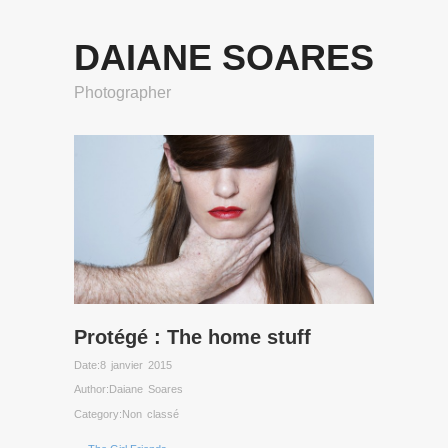
DAIANE SOARES
Photographer
Protégé : The home stuff
Date:
8 janvier 2015
Author:
Daiane Soares
Category:
Non classé